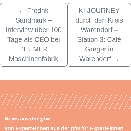
←
Fredrik
KI-JOURNEY
Sandmark –
durch den Kreis
Interview über 100
Warendorf –
Tage als CEO bei
Station 3: Café
BEUMER
Greger in
Maschinenfabrik
Warendorf
→
News aus der gfw
Von Expert+innen aus der gfw für Expert+innen