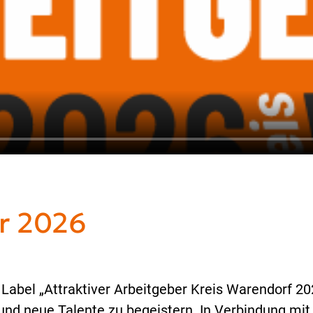
er 2026
 Label „Attraktiver Arbeitgeber Kreis Warendorf 2
 und neue Talente zu begeistern. In Verbindung mi