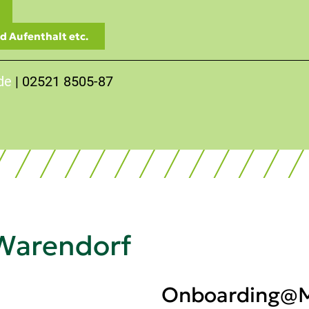
d Aufenthalt etc.
de
| 02521 8505-87
Warendorf
Onboarding@M