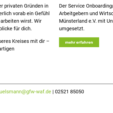
r privaten Gründen in
Der Service Onboarding@
rlich vorab ein Gefühl
Arbeitgebern und Wirts
arbeiten wirst. Wir
Münsterland e.V. mit Un
licke für dich.
umgesetzt.
eres Kreises mit dir –
mehr erfahren
artigen
-huelsmann@gfw-waf.de
| 02521 85050