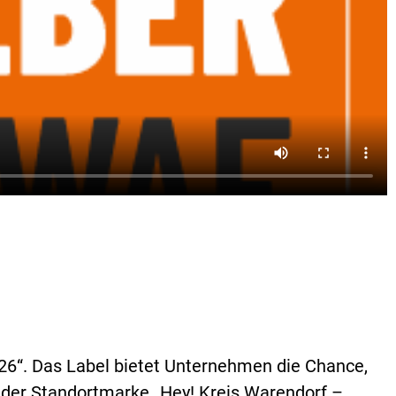
026“. Das Label bietet Unternehmen die Chance,
t der Standortmarke „Hey! Kreis Warendorf –