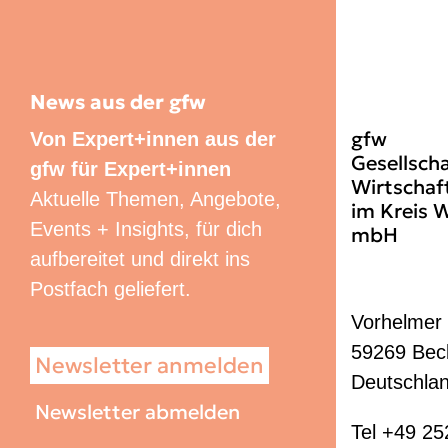
News aus der gfw
gfw
Von Expert+innen aus der
Gesellscha
gfw für Expert+innen
Wirtschaf
Aktuelle Themen, Angebote,
im Kreis 
Events + Insights, für dich
mbH
aufbereitet und direkt ins
Postfach geliefert.
Vorhelmer 
59269 Be
Newsletter anmelden
Deutschla
Newsletter abmelden
Tel +49 25