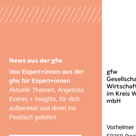
News aus der gfw
gfw
Von Expert+innen aus der
Gesellscha
gfw für Expert+innen
Wirtschaf
Aktuelle Themen, Angebote,
im Kreis 
Events + Insights, für dich
mbH
aufbereitet und direkt ins
Postfach geliefert.
Vorhelmer 