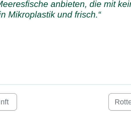
Meeresfische anbieten, die mit ke
n Mikroplastik und frisch.“
nft
Rott