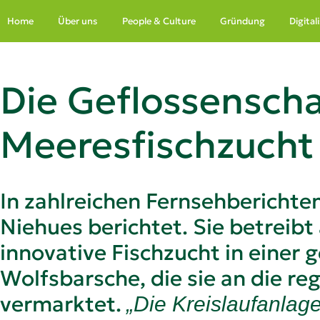
Zum Hauptinhalt springen
Home
Über uns
People & Culture
Gründung
Digita
Die Geflossenscha
Meeresfischzucht
In zahlreichen Fernsehberichte
Niehues berichtet. Sie betreibt
innovative Fischzucht in einer 
Wolfsbarsche, die sie an die r
vermarktet.
„Die Kreislaufanlag