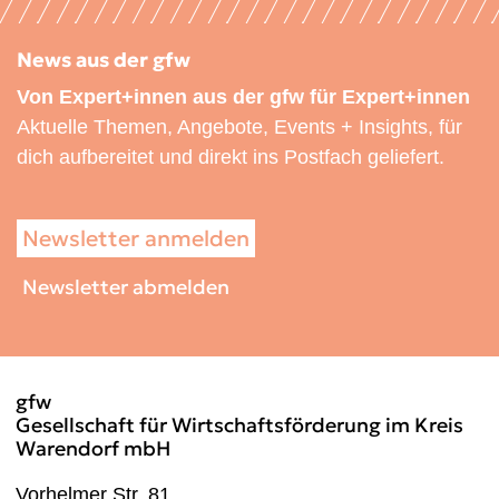
News aus der gfw
Von Expert+innen aus der gfw für Expert+innen
Aktuelle Themen, Angebote, Events + Insights, für
dich aufbereitet und direkt ins Postfach geliefert.
Newsletter anmelden
Newsletter abmelden
gfw
Gesellschaft für Wirtschaftsförderung im Kreis
Warendorf mbH
Vorhelmer Str. 81