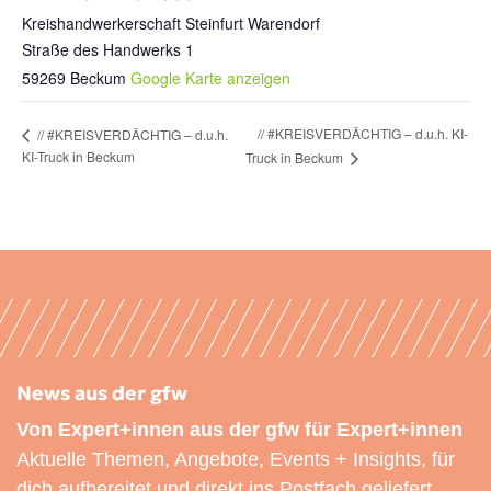
Kreishandwerkerschaft Steinfurt Warendorf
Straße des Handwerks 1
59269
Beckum
Google Karte anzeigen
// #KREISVERDÄCHTIG – d.u.h. KI-
// #KREISVERDÄCHTIG – d.u.h.
KI-Truck in Beckum
Truck in Beckum
News aus der gfw
Von Expert+innen aus der gfw für Expert+innen
Aktuelle Themen, Angebote, Events + Insights, für
dich aufbereitet und direkt ins Postfach geliefert.