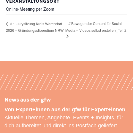
VERANSTALTUNGSORT
Online-Meeting per Zoom
// Bewegender Content für Social
// 1. Jurysitzung Kreis Warendorf
2026 – Gründungsstipendium NRW
Media – Videos selbst erstellen_Teil 2
News aus der gfw
Von Expert+innen aus der gfw für Expert+innen
Aktuelle Themen, Angebote, Events + Insights, für
dich aufbereitet und direkt ins Postfach geliefert.