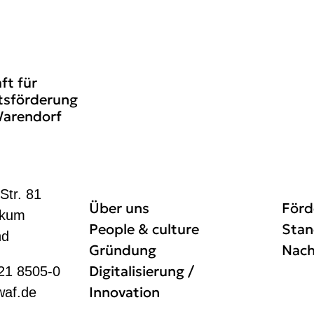
ft für
tsförderung
Warendorf
Str. 81
Über uns
Förd
ckum
People & culture
Stan
nd
Gründung
Nach
Digitalisierung /
21 8505-0
Innovation
waf.de